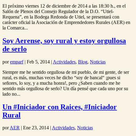
El próximo viernes 12 de diciembre de 2014 a las 18:30 h., en el
Salón de Plenos del Consejo Regulador de la D.O. “Utiel-
Requena”, en la Bodega Redonda de Utiel, se presentará con
carácter oficial la Asociación de Emprendedores Rurales (AER) en
la Comarca...
Soy Aerense, soy rural y estoy orgullosa
de serlo
por
emparf
|
Feb 5, 2014
|
Actividades
,
Blog
,
Noticias
Siempre me he sentido orgullosa de mi pueblo, de mi gente, de ser
rural, es más, muchas veces he dicho “soy de bancal“ ¡pues si
señores, lo soy, y a mucha honra!, pero ¿Saben cuando me he
sentido más orgullosa de serlo? Un día pensé que cada uno por su
lado no...
Un #Iniciador con Raices, #Iniciador
Rural
por
AER
|
Ene 23, 2014
|
Actividades
,
Noticias