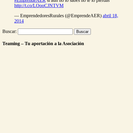
#EmprendeAER
si aun no lo sabes no te lo pierdas
http://t.co/LOooCJNTVM
— EmprendedoresRurales (@EmprendeAER)
abril 18,
2014
Buscar:
Teaming – Tu aportación a la Asociación