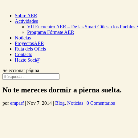
Sobre AER
Actividades
VII Encuentro AER – De las Smart Cities a los Pueblos 
Programa Fórmate AER
Noticias
ProyectosAER
Ruta dels Oficis
Contacto
Hazte Soci@
Seleccionar página
No te mereces dormir a pierna suelta.
por
emparf
|
Nov 7, 2014
|
Blog
,
Noticias
|
0 Comentarios