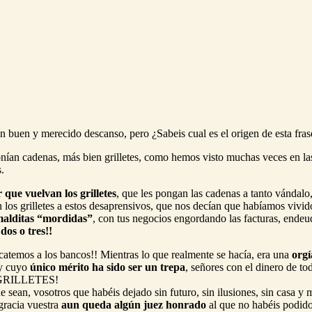
un buen y merecido descanso, pero ¿Sabeis cual es el origen de esta fras
onían cadenas, más bien grilletes, como hemos visto muchas veces en las
.
que vuelvan los grilletes
, que les pongan las cadenas a tanto vándalo
n los grilletes a estos desaprensivos, que nos decían que habíamos vivid
malditas “mordidas”
, con tus negocios engordando las facturas, ende
dos o tres!!
scatemos a los bancos!! Mientras lo que realmente se hacía, era una
orgí
 y cuyo
único mérito ha sido ser un trepa
, señores con el dinero de t
S GRILLETES!
 que sean, vosotros que habéis dejado sin futuro, sin ilusiones, sin 
acia vuestra
aun queda algún juez honrado
al que no habéis pod