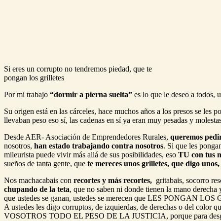
Si eres un corrupto no tendremos piedad, que te
pongan los grilletes
Por mi trabajo
“dormir a pierna suelta”
es lo que le deseo a todos, 
Su origen está en las cárceles, hace muchos años a los presos se les p
llevaban peso eso sí, las cadenas en sí ya eran muy pesadas y molestas
Desde AER- Asociación de Emprendedores Rurales,
queremos pedir 
nosotros,
han estado trabajando contra nosotros
. Si que les ponga
mileurista puede vivir más allá de sus posibilidades, eso
TU con tus 
sueños de tanta gente, que
te mereces unos grilletes, que digo unos, 
Nos machacabais con
recortes y más recortes,
gritabais, socorro re
chupando de la teta
, que no saben ni donde tienen la mano derecha
que ustedes se ganan, ustedes se merecen que LES PONGAN LO
A ustedes les digo corruptos, de izquierdas, de derechas o del color
VOSOTROS TODO EL PESO DE LA JUSTICIA, porque para desgr