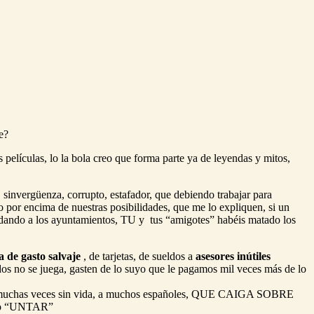
e?
 películas, lo la bola creo que forma parte ya de leyendas y mitos,
, sinvergüenza, corrupto, estafador, que debiendo trabajar para
o por encima de nuestras posibilidades, que me lo expliquen, si un
udando a los ayuntamientos, TU y tus “amigotes” habéis matado los
a de gasto salvaje
, de tarjetas, de sueldos a
asesores inútiles
odos no se juega, gasten de lo suyo que le pagamos mil veces más de lo
casa y muchas veces sin vida, a muchos españoles, QUE CAIGA SOBRE
ido “UNTAR”