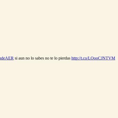
ndeAER
si aun no lo sabes no te lo pierdas
http://t.co/LOooCJNTVM