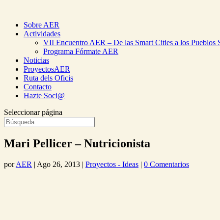
Sobre AER
Actividades
VII Encuentro AER – De las Smart Cities a los Pueblos 
Programa Fórmate AER
Noticias
ProyectosAER
Ruta dels Oficis
Contacto
Hazte Soci@
Seleccionar página
Mari Pellicer – Nutricionista
por
AER
|
Ago 26, 2013
|
Proyectos - Ideas
|
0 Comentarios