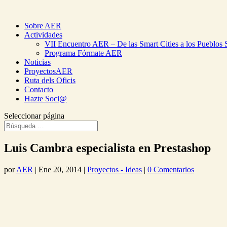
Sobre AER
Actividades
VII Encuentro AER – De las Smart Cities a los Pueblos 
Programa Fórmate AER
Noticias
ProyectosAER
Ruta dels Oficis
Contacto
Hazte Soci@
Seleccionar página
Luis Cambra especialista en Prestashop
por
AER
|
Ene 20, 2014
|
Proyectos - Ideas
|
0 Comentarios