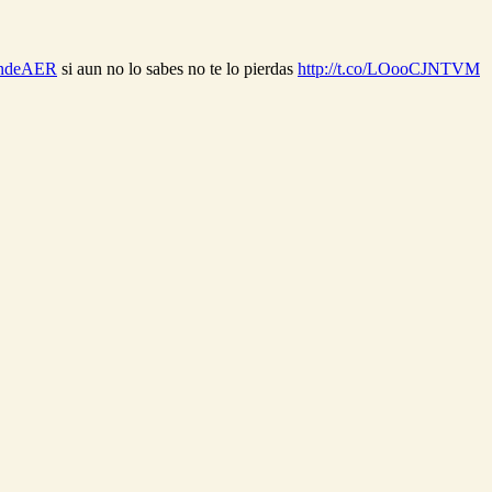
ndeAER
si aun no lo sabes no te lo pierdas
http://t.co/LOooCJNTVM