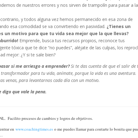
ndemos de nuestros errores y nos sirven de trampolín para pasar a l
contrario, y todos alguna vez hemos permanecido en esa zona de
ando esa comodidad se va convirtiendo en pasividad.
¿Tienes un
 un motivo para que tu vida sea mejor que la que llevas?
burrido!
Emprende, busca tus recursos propios, reconoce tus
 gente tóxica que te dice “no puedes”, aléjate de las culpas, los repro
ad mejor: ¿Y si te sale bien?
pasar si me arriesgo a emprender?
Si te das cuenta de que el salir de 
y transformador para tu vida, anímate, porque la vida es una aventura.
as venas, para levantarnos cada día con un motivo.
 digo que vale la pena.
 Facilito procesos de cambios y logros de objetivos.
entrar en
www.coachingtimes.es
o me puedes llamar para contarte lo bonita que pu
r…