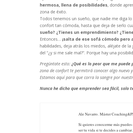
hermosa, llena de posibilidades
, donde apre
zona de éxito.
Todos tenemos un sueño, que nadie me diga lo 
confort tan cómoda, hasta que deja de serlo cu
sueño? ¿Tienes un emprendimiento? ¿Tienes
Entonces…
¡salta de ese sofá cómodo pero a
habilidades, deja atrás los miedos, aléjate de la
del “¿y si me sale mal?”. Porque hay una posibilid
Pregúntate esto:
¿Qué es lo peor que me puede 
zona de confort te permitirá conocer algo nuevo 
Estamos aquí para que corra la sangre por nuestr
Nunca he dicho que emprender sea fácil, solo te
Ale Navarro.
Máster Coaching&PNL.
Si quieres conocerme más puedes 
ser tu vida si te decides a cambia