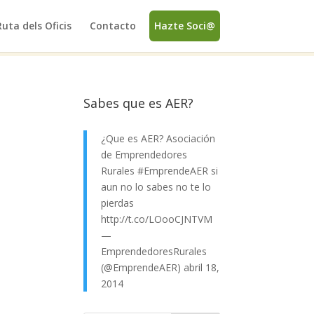
Ruta dels Oficis
Contacto
Hazte Soci@
Sabes que es AER?
¿Que es AER? Asociación
de Emprendedores
Rurales
#EmprendeAER
si
aun no lo sabes no te lo
pierdas
http://t.co/LOooCJNTVM
—
EmprendedoresRurales
(@EmprendeAER)
abril 18,
2014