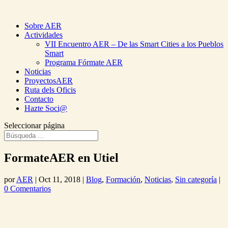
Sobre AER
Actividades
VII Encuentro AER – De las Smart Cities a los Pueblos
Smart
Programa Fórmate AER
Noticias
ProyectosAER
Ruta dels Oficis
Contacto
Hazte Soci@
Seleccionar página
FormateAER en Utiel
por
AER
|
Oct 11, 2018
|
Blog
,
Formación
,
Noticias
,
Sin categoría
|
0 Comentarios