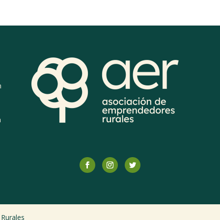
n
n
Rurales