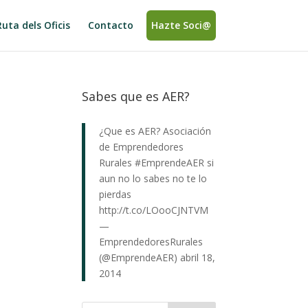
Ruta dels Oficis
Contacto
Hazte Soci@
Sabes que es AER?
¿Que es AER? Asociación
de Emprendedores
Rurales
#EmprendeAER
si
aun no lo sabes no te lo
pierdas
http://t.co/LOooCJNTVM
—
EmprendedoresRurales
(@EmprendeAER)
abril 18,
2014