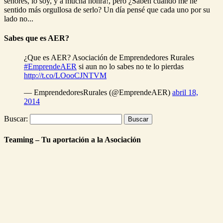
señores, lo soy, y a mucha honra!, pero ¿Saben cuando me he
sentido más orgullosa de serlo? Un día pensé que cada uno por su
lado no...
Sabes que es AER?
¿Que es AER? Asociación de Emprendedores Rurales
#EmprendeAER
si aun no lo sabes no te lo pierdas
http://t.co/LOooCJNTVM
— EmprendedoresRurales (@EmprendeAER)
abril 18,
2014
Buscar:
Teaming – Tu aportación a la Asociación