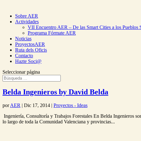
Sobre AER
Actividades
VII Encuentro AER – De las Smart Cities a los Pueblos 
Programa Fórmate AER
Noticias
ProyectosAER
Ruta dels Oficis
Contacto
Hazte Soci@
Seleccionar página
Belda Ingenieros by David Belda
por
AER
|
Dic 17, 2014
|
Proyectos - Ideas
Ingeniería, Consultoría y Trabajos Forestales En Belda Ingenieros som
lo largo de toda la Comunidad Valenciana y provincias...