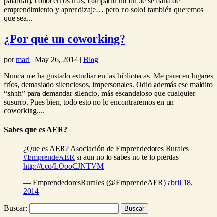
palabra!), conocernos más, compartir un fin de semana de
emprendimiento y aprendizaje… pero no solo! también queremos
que sea...
¿Por qué un coworking?
por
mari
|
May 26, 2014
|
Blog
Nunca me ha gustado estudiar en las bibliotecas. Me parecen lugares
fríos, demasiado silenciosos, impersonales. Odio además ese maldito
“shhh” para demandar silencio, más escandaloso que cualquier
susurro. Pues bien, todo esto no lo encontraremos en un
coworking....
Sabes que es AER?
¿Que es AER? Asociación de Emprendedores Rurales
#EmprendeAER
si aun no lo sabes no te lo pierdas
http://t.co/LOooCJNTVM
— EmprendedoresRurales (@EmprendeAER)
abril 18,
2014
Buscar: