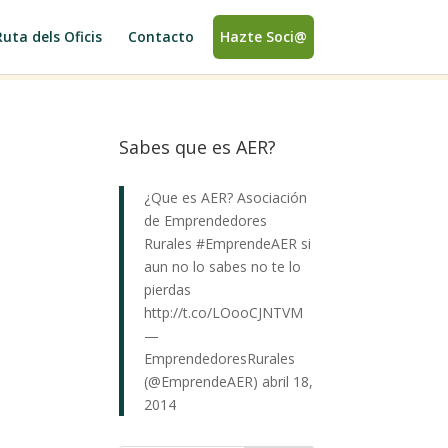
Ruta dels Oficis
Contacto
Hazte Soci@
Sabes que es AER?
¿Que es AER? Asociación
de Emprendedores
Rurales
#EmprendeAER
si
aun no lo sabes no te lo
pierdas
http://t.co/LOooCJNTVM
—
EmprendedoresRurales
(@EmprendeAER)
abril 18,
2014