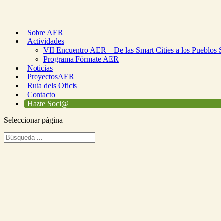
Sobre AER
Actividades
VII Encuentro AER – De las Smart Cities a los Pueblos 
Programa Fórmate AER
Noticias
ProyectosAER
Ruta dels Oficis
Contacto
Hazte Soci@
Seleccionar página