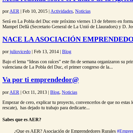
por
AER
|
Feb 10, 2015
|
Actividades
,
Noticias
Será en La Pobla del Duc este próximo viernes 13 de febrero en for
Mampel Dellà (Secretario General de La Unió de Llauradors) y D. Jos
NACE LA ASOCIACIÓN EMPRENDEDORE
por
juliovicedo
|
Feb 13, 2014
|
Blog
Bajo el lema “Ideas con raíces” este fin de semana organizaron su pr
valenciana de La Pobla del Duc, el primer congreso de la...
Va por ti emprendedor@
por
AER
|
Oct 11, 2013
|
Blog
,
Noticias
Empezar de cero, explicar tu proyecto, convencerlos de que no estas 
rescate), has dejado tu trabajo para dedicarte...
Sabes que es AER?
¿Que es AER? Asociación de Emprendedores Rurales
#Empre