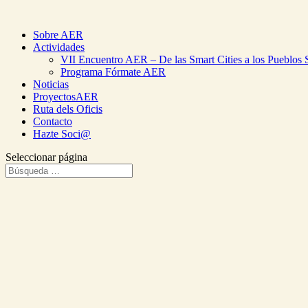
Sobre AER
Actividades
VII Encuentro AER – De las Smart Cities a los Pueblos 
Programa Fórmate AER
Noticias
ProyectosAER
Ruta dels Oficis
Contacto
Hazte Soci@
Seleccionar página